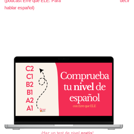
(pódcast Erre que ELE: Para
decir
hablar español)
¡Haz un test de nivel
gratis
!