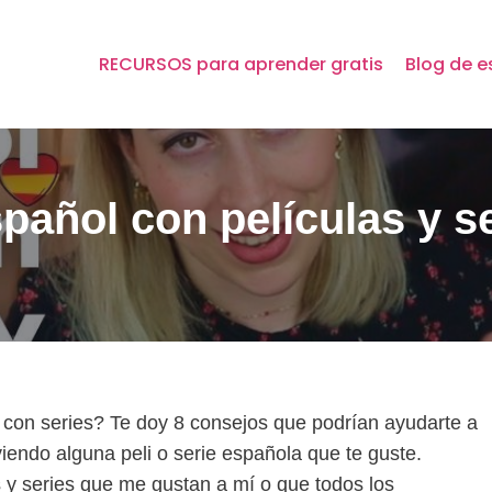
RECURSOS para aprender gratis
Blog de e
añol con películas y s
 con series? Te doy 8 consejos que podrían ayudarte a
viendo alguna peli o serie española que te guste.
 y series que me gustan a mí o que todos los