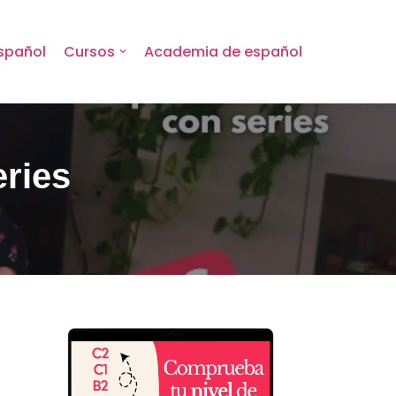
spañol
Cursos
Academia de español
eries