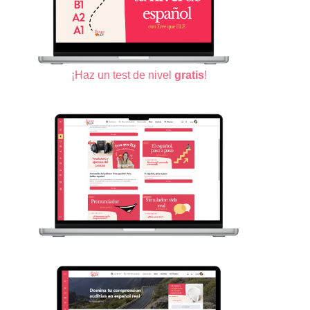
¡Haz un test de nivel
gratis
!