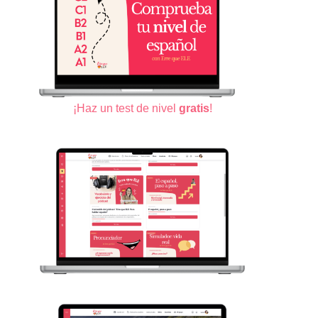
¡Haz un test de nivel
gratis
!