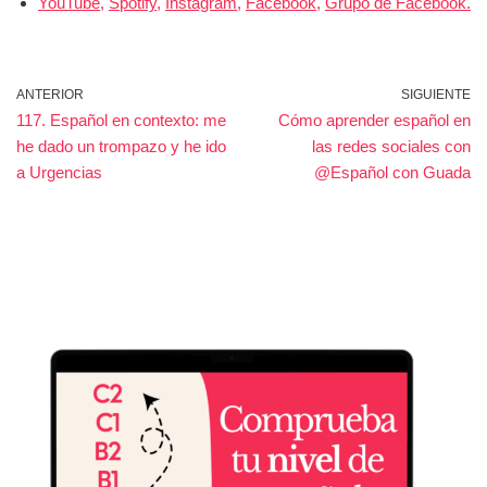
YouTube,
Spotify,
Instagram,
Facebook,
Grupo de Facebook.
ANTERIOR
SIGUIENTE
117. Español en contexto: me
Cómo aprender español en
he dado un trompazo y he ido
las redes sociales con
a Urgencias
@Español con Guada