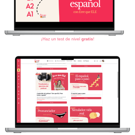
¡Haz un test de nivel
gratis
!