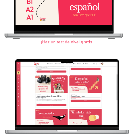
¡Haz un test de nivel
gratis
!