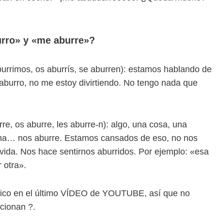
urro» y «me aburre»?
burrimos, os aburrís, se aburren): estamos hablando de
aburro, no me estoy divirtiendo. No tengo nada que
rre, os aburre, les aburre-n): algo, una cosa, una
ntena… nos aburre. Estamos cansados de eso, no nos
vida. Nos hace sentirnos aburridos. Por ejemplo: «esa
 otra».
lico en el último VÍDEO de YOUTUBE, así que no
cionan ?.