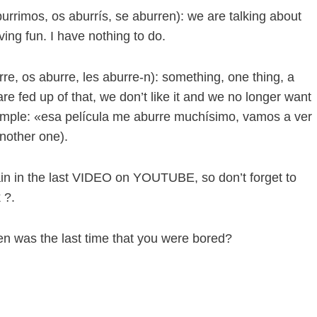
urrimos, os aburrís, se aburren): we are talking about
ving fun. I have nothing to do.
re, os aburre, les aburre-n): something, one thing, a
 fed up of that, we don’t like it and we no longer want
 example: «esa película me aburre muchísimo, vamos a ver
another one).
lain in the last VIDEO on YOUTUBE, so don’t forget to
 ?.
 was the last time that you were bored?