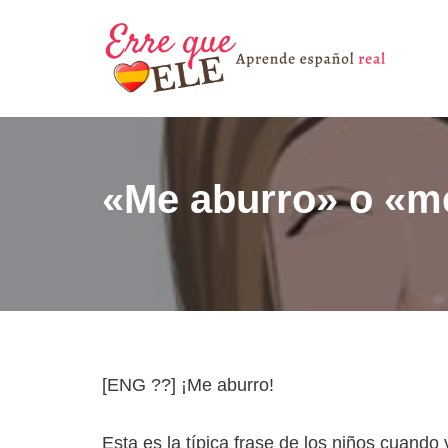
Saltar
al
contenido
«Me aburro» o «m
[ENG ??] ¡Me aburro!
Esta es la típica frase de los niños cua