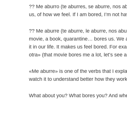
?? Me aburro (te aburres, se aburre, nos ab
us, of how we feel. If I am bored, I’m not ha
?? Me aburre (te aburre, le aburre, nos abur
movie, a book, quarantine… bores us. We are
it in our life. It makes us feel bored. For
otra» (that movie bores me a lot, let’s see 
«Me aburre» is one of the verbs that I exp
watch it to understand better how they work
What about you? What bores you? And when