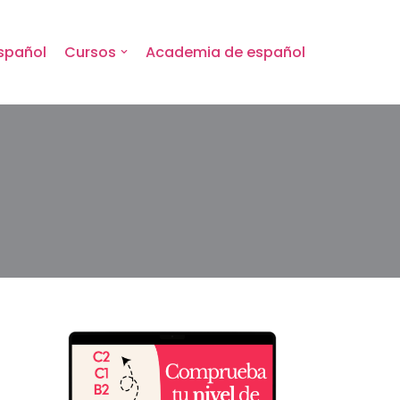
spañol
Cursos
Academia de español