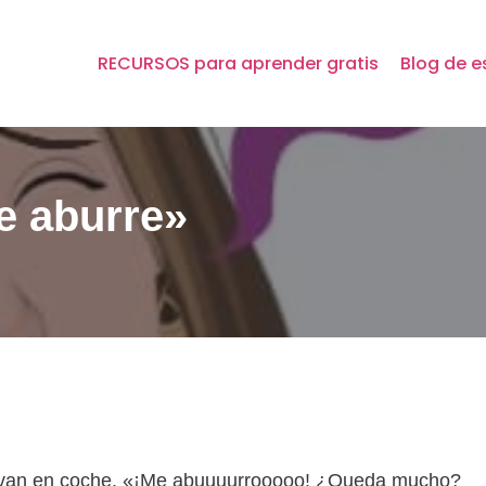
RECURSOS para aprender gratis
Blog de e
e aburre»
ndo van en coche. «¡Me abuuuurrooooo! ¿Queda mucho?