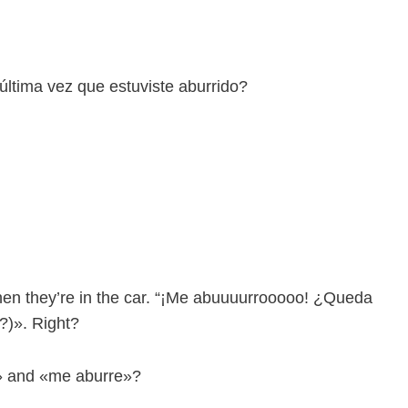
última vez que estuviste aburrido?
when they’re in the car. “¡Me abuuuurrooooo! ¿Queda
)». Right?
» and «me aburre»?