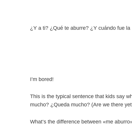
¿Y a ti? ¿Qué te aburre? ¿Y cuándo fue la 
I’m bored!
This is the typical sentence that kids say 
mucho? ¿Queda mucho? (Are we there yet?
What’s the difference between «me aburro