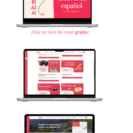
¡Haz un test de nivel
gratis
!