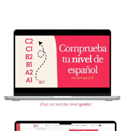
¡Haz un test de nivel
gratis
!