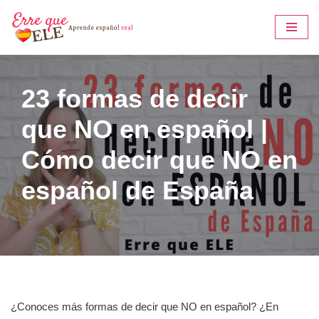
Saltar
al
contenido
23 formas de decir
que NO en español |
Cómo decir que NO en
español de España
¿Conoces más formas de decir que NO en español? ¿En