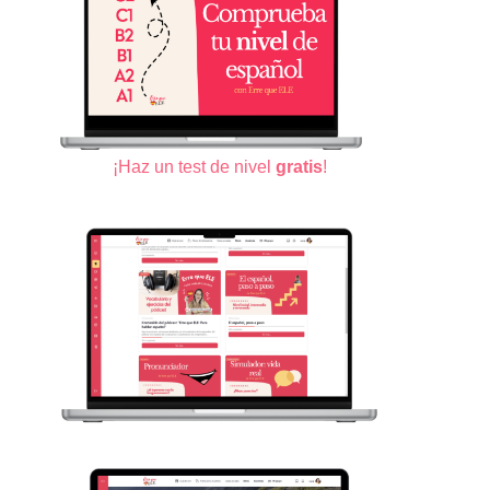
¡Haz un test de nivel
gratis
!