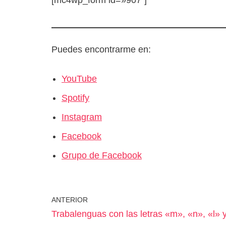
[mc4wp_form id=»907″]
Puedes encontrarme en:
YouTube
Spotify
Instagram
Facebook
Grupo de Facebook
ANTERIOR
Trabalenguas con las letras «m», «n», «l» y