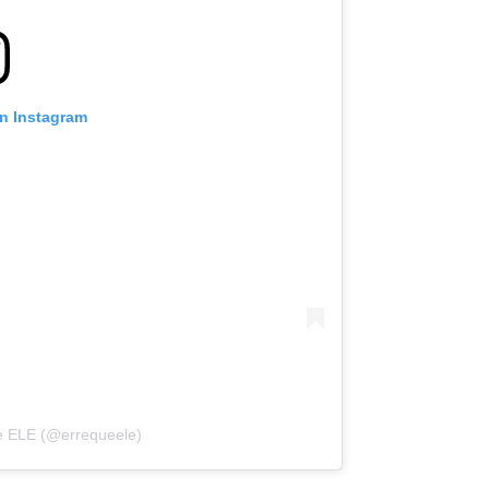
on Instagram
ue ELE (@errequeele)