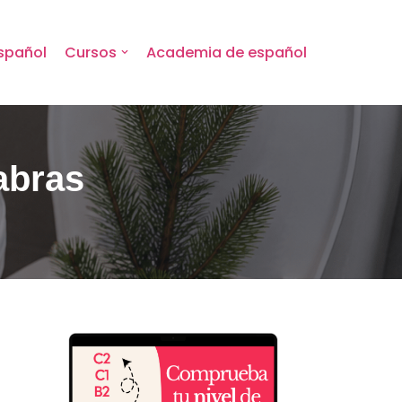
spañol
Cursos
Academia de español
abras