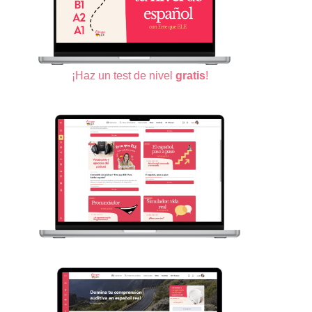
¡Haz un test de nivel
gratis
!