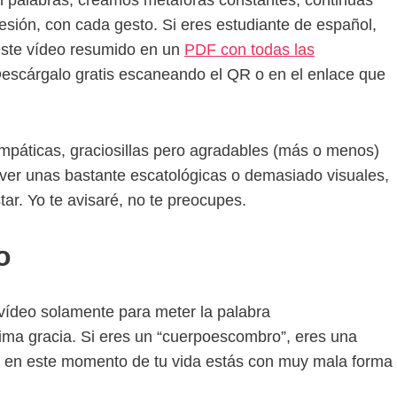
 palabras, creamos metáforas constantes, continuas
sión, con cada gesto. Si eres estudiante de español,
 este vídeo resumido en un
PDF con todas las
 Descárgalo gratis escaneando el QR o en el enlace que
páticas, graciosillas pero agradables (más o menos)
a ver unas bastante escatológicas o demasiado visuales,
tar. Yo te avisaré, no te preocupes.
o
 vídeo solamente para meter la palabra
a gracia. Si eres un “cuerpoescombro”, eres una
a en este momento de tu vida estás con muy mala forma