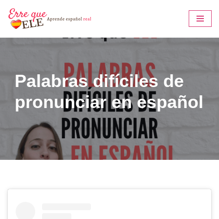
Saltar
al
contenido
Palabras difíciles de
pronunciar en español