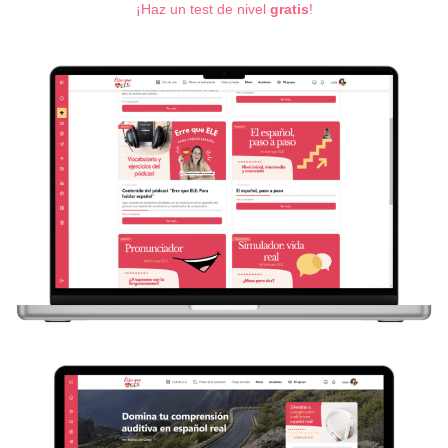
¡Haz un test de nivel
gratis
!