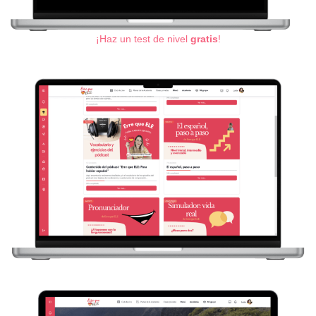
¡Haz un test de nivel
gratis
!