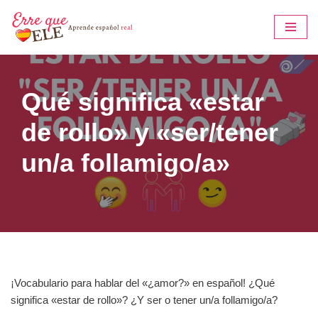
Saltar
al
contenido
Qué significa «estar
de rollo» y «ser/tener
un/a follamigo/a»
¡Vocabulario para hablar del «¿amor?» en español! ¿Qué
significa «estar de rollo»? ¿Y ser o tener un/a follamigo/a?