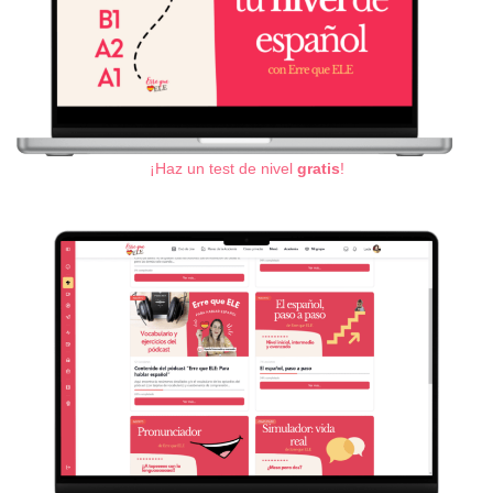
¡Haz un test de nivel
gratis
!