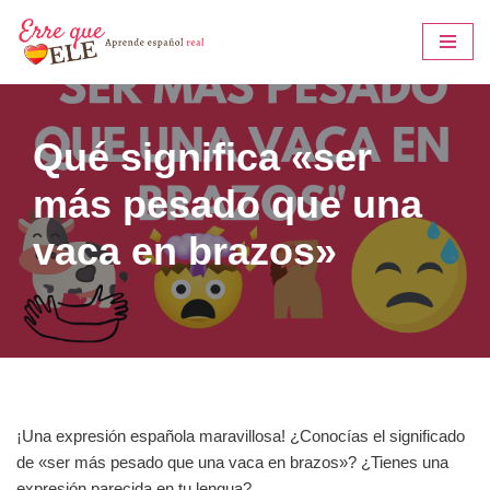
Saltar
al
contenido
Qué significa «ser
más pesado que una
vaca en brazos»
¡Una expresión española maravillosa! ¿Conocías el significado
de «ser más pesado que una vaca en brazos»? ¿Tienes una
expresión parecida en tu lengua?