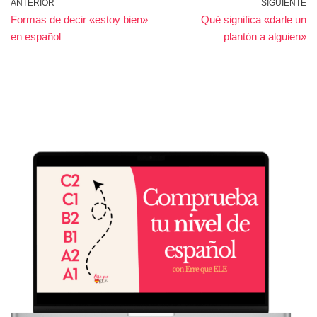
ANTERIOR
SIGUIENTE
Formas de decir «estoy bien»
Qué significa «darle un
en español
plantón a alguien»