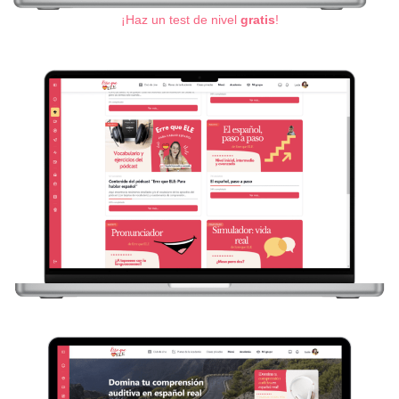
¡Haz un test de nivel
gratis
!