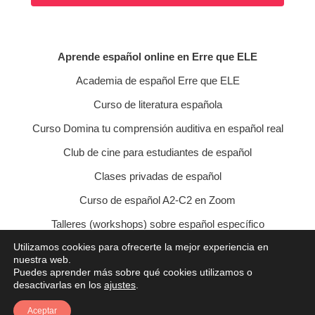
Aprende español online en Erre que ELE
Academia de español Erre que ELE
Curso de literatura española
Curso Domina tu comprensión auditiva en español real
Club de cine para estudiantes de español
Clases privadas de español
Curso de español A2-C2 en Zoom
Talleres (workshops) sobre español específico
Utilizamos cookies para ofrecerte la mejor experiencia en
Curso de conversación veraniego
nuestra web.
Puedes aprender más sobre qué cookies utilizamos o
Política de privacidad
Política de cookies
desactivarlas en los
ajustes
.
Condiciones de contratación
Aviso legal
Contacto
Aceptar