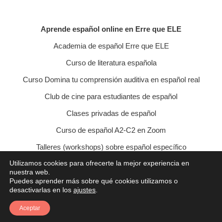
Aprende español online en Erre que ELE
Academia de español Erre que ELE
Curso de literatura española
Curso Domina tu comprensión auditiva en español real
Club de cine para estudiantes de español
Clases privadas de español
Curso de español A2-C2 en Zoom
Talleres (workshops) sobre español específico
Utilizamos cookies para ofrecerte la mejor experiencia en
Curso de conversación veraniego
nuestra web.
Puedes aprender más sobre qué cookies utilizamos o
Política de privacidad
Política de cookies
desactivarlas en los
ajustes
.
Condiciones de contratación
Aviso legal
Contacto
Aceptar
© 2021 Erre que ELE - Lucía