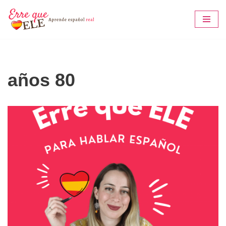
Saltar
al
contenido
años 80