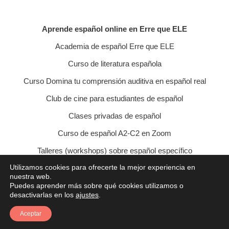
Aprende español online en Erre que ELE
Academia de español Erre que ELE
Curso de literatura española
Curso Domina tu comprensión auditiva en español real
Club de cine para estudiantes de español
Clases privadas de español
Curso de español A2-C2 en Zoom
Talleres (workshops) sobre español específico
Utilizamos cookies para ofrecerte la mejor experiencia en
Curso de conversación veraniego
nuestra web.
Puedes aprender más sobre qué cookies utilizamos o
Política de privacidad
Política de cookies
desactivarlas en los
ajustes
.
Condiciones de contratación
Aviso legal
Contacto
Aceptar
© 2021 Erre que ELE - Lucía