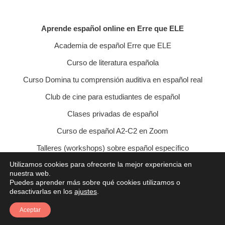
Aprende español online en Erre que ELE
Academia de español Erre que ELE
Curso de literatura española
Curso Domina tu comprensión auditiva en español real
Club de cine para estudiantes de español
Clases privadas de español
Curso de español A2-C2 en Zoom
Talleres (workshops) sobre español específico
Utilizamos cookies para ofrecerte la mejor experiencia en
Curso de conversación veraniego
nuestra web.
Puedes aprender más sobre qué cookies utilizamos o
Política de privacidad
Política de cookies
desactivarlas en los
ajustes
.
Condiciones de contratación
Aviso legal
Contacto
Aceptar
© 2021 Erre que ELE - Lucía