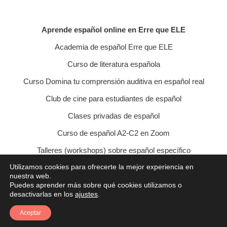
Aprende español online en Erre que ELE
Academia de español Erre que ELE
Curso de literatura española
Curso Domina tu comprensión auditiva en español real
Club de cine para estudiantes de español
Clases privadas de español
Curso de español A2-C2 en Zoom
Talleres (workshops) sobre español específico
Utilizamos cookies para ofrecerte la mejor experiencia en
Curso de conversación veraniego
nuestra web.
Puedes aprender más sobre qué cookies utilizamos o
Política de privacidad
Política de cookies
desactivarlas en los
ajustes
.
Condiciones de contratación
Aviso legal
Contacto
Aceptar
© 2021 Erre que ELE - Lucía