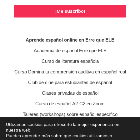
¡Me suscribo!
Aprende español online en Erre que ELE
Academia de español Erre que ELE
Curso de literatura española
Curso Domina tu comprensión auditiva en español real
Club de cine para estudiantes de español
Clases privadas de español
Curso de español A2-C2 en Zoom
Talleres (workshops) sobre español específico
Utilizamos cookies para ofrecerte la mejor experiencia en
Curso de conversación veraniego
nuestra web.
Puedes aprender más sobre qué cookies utilizamos o
Política de privacidad
Política de cookies