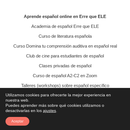
Aprende español online en Erre que ELE
Academia de español Erre que ELE
Curso de literatura española
Curso Domina tu comprensión auditiva en español real
Club de cine para estudiantes de español
Clases privadas de español
Curso de español A2-C2 en Zoom
Talleres (workshops) sobre español específico
Utilizamos cookies para ofrecerte la mejor experiencia en
Curso de conversación veraniego
nuestra web.
Puedes aprender más sobre qué cookies utilizamos o
Política de privacidad
Política de cookies
desactivarlas en los
ajustes
.
Condiciones de contratación
Aviso legal
Contacto
Aceptar
© 2021 Erre que ELE - Lucía