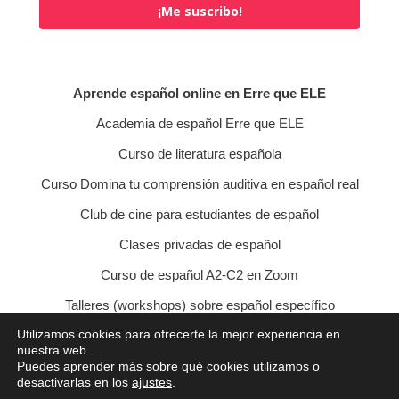
¡Me suscribo!
Aprende español online en Erre que ELE
Academia de español Erre que ELE
Curso de literatura española
Curso Domina tu comprensión auditiva en español real
Club de cine para estudiantes de español
Clases privadas de español
Curso de español A2-C2 en Zoom
Talleres (workshops) sobre español específico
Utilizamos cookies para ofrecerte la mejor experiencia en
Curso de conversación veraniego
nuestra web.
Puedes aprender más sobre qué cookies utilizamos o
Política de privacidad
Política de cookies
desactivarlas en los
ajustes
.
Condiciones de contratación
Aviso legal
Contacto