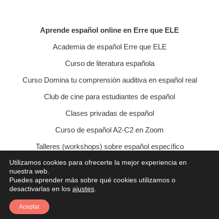
Aprende español online en Erre que ELE
Academia de español Erre que ELE
Curso de literatura española
Curso Domina tu comprensión auditiva en español real
Club de cine para estudiantes de español
Clases privadas de español
Curso de español A2-C2 en Zoom
Talleres (workshops) sobre español específico
Utilizamos cookies para ofrecerte la mejor experiencia en
Curso de conversación veraniego
nuestra web.
Puedes aprender más sobre qué cookies utilizamos o
Política de privacidad
Política de cookies
desactivarlas en los
ajustes
.
Condiciones de contratación
Aviso legal
Contacto
Aceptar
© 2021 Erre que ELE - Lucía