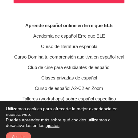
Aprende español online en Erre que ELE
Academia de español Erre que ELE
Curso de literatura española
Curso Domina tu comprensión auditiva en español real
Club de cine para estudiantes de español
Clases privadas de español
Curso de español A2-C2 en Zoom
Talleres (workshops) sobre español específico
Utilizamos cookies para ofrecerte la mejor experiencia en
Curso de conversación veraniego
nuestra web.
Puedes aprender más sobre qué cookies utilizamos o
Política de privacidad
Política de cookies
desactivarlas en los
ajustes
.
Condiciones de contratación
Aviso legal
Contacto
Aceptar