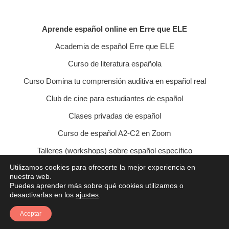
Aprende español online en Erre que ELE
Academia de español Erre que ELE
Curso de literatura española
Curso Domina tu comprensión auditiva en español real
Club de cine para estudiantes de español
Clases privadas de español
Curso de español A2-C2 en Zoom
Talleres (workshops) sobre español específico
Utilizamos cookies para ofrecerte la mejor experiencia en
Curso de conversación veraniego
nuestra web.
Puedes aprender más sobre qué cookies utilizamos o
Política de privacidad
Política de cookies
desactivarlas en los
ajustes
.
Condiciones de contratación
Aviso legal
Contacto
Aceptar
© 2021 Erre que ELE - Lucía