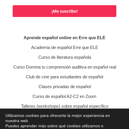
¡Me suscribo!
Aprende español online en Erre que ELE
Academia de español Erre que ELE
Curso de literatura española
Curso Domina tu comprensión auditiva en español real
Club de cine para estudiantes de español
Clases privadas de español
Curso de español A2-C2 en Zoom
Talleres (workshops) sobre español específico
Utilizamos cookies para ofrecerte la mejor experiencia en
Curso de conversación veraniego
nuestra web.
Puedes aprender más sobre qué cookies utilizamos o
Política de privacidad
Política de cookies