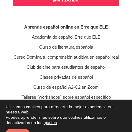
Aprende español online en Erre que ELE
Academia de español Erre que ELE
Curso de literatura española
Curso Domina tu comprensión auditiva en español real
Club de cine para estudiantes de español
Clases privadas de español
Curso de español A2-C2 en Zoom
Talleres (workshops) sobre español específico
Utilizamos cookies para ofrecerte la mejor experiencia en
Curso de conversación veraniego
nuestra web.
Puedes aprender más sobre qué cookies utilizamos o
Política de privacidad
Política de cookies
desactivarlas en los
ajustes
.
Condiciones de contratación
Aviso legal
Contacto