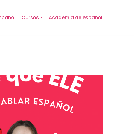
spañol
Cursos
Academia de español