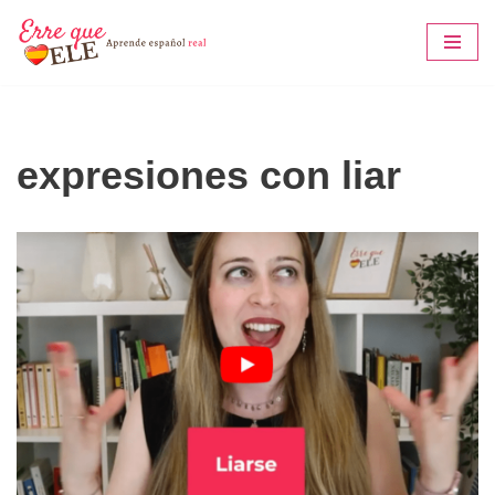
Saltar
al
contenido
expresiones con liar