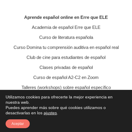
Aprende español online en Erre que ELE
Academia de español Erre que ELE
Curso de literatura española
Curso Domina tu comprensión auditiva en español real
Club de cine para estudiantes de español
Clases privadas de español
Curso de español A2-C2 en Zoom
Talleres (workshops) sobre español específico
Utilizamos cookies para ofrecerte la mejor experiencia en
Curso de conversación veraniego
nuestra web.
Puedes aprender más sobre qué cookies utilizamos o
Política de privacidad
Política de cookies
desactivarlas en los
ajustes
.
Condiciones de contratación
Aviso legal
Contacto
Aceptar
© 2021 Erre que ELE - Lucía