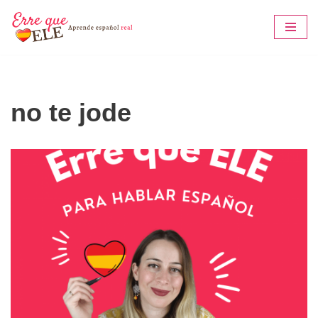
Saltar
al
contenido
no te jode