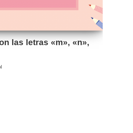
n las letras «m», «n»,
l