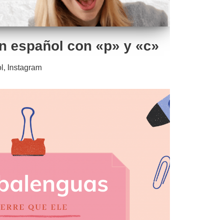
n español con «p» y «c»
l
,
Instagram