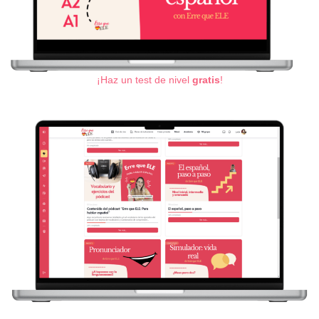
¡Haz un test de nivel
gratis
!