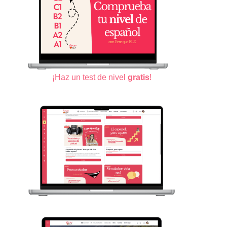
¡Haz un test de nivel
gratis
!