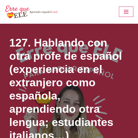
Saltar
al
contenido
127. Hablando con
otra profe de español
(experiencia en el
extranjero como
española,
aprendiendo otra
lengua; estudiantes
italianos…)