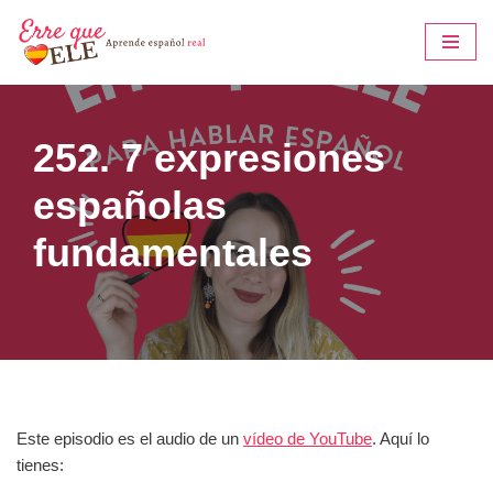
Saltar
al
contenido
252. 7 expresiones
españolas
fundamentales
Este episodio es el audio de un
vídeo de YouTube
. Aquí lo
tienes: