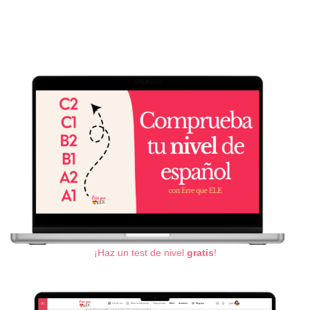
¡Haz un test de nivel
gratis
!