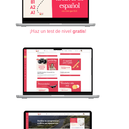
¡Haz un test de nivel
gratis
!