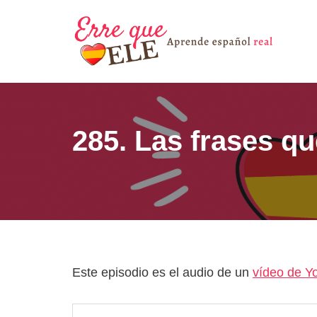
Saltar
al
contenido
285. Las frases q
Este episodio es el audio de un
vídeo de Y