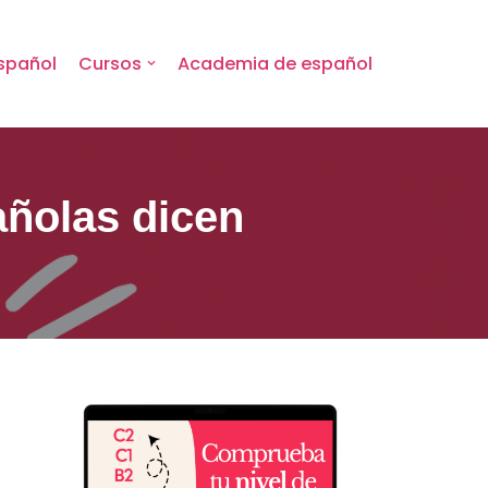
spañol
Cursos
Academia de español
añolas dicen