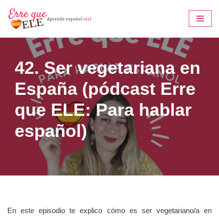
Saltar
al
contenido
42. Ser vegetariana en
España (pódcast Erre
que ELE: Para hablar
español)
En este episodio te explico cómo es ser vegetariano/a en