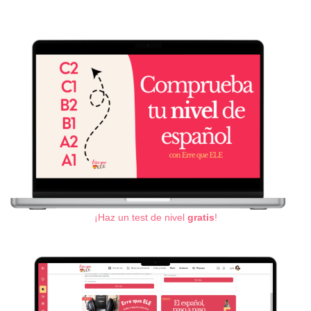
¡Haz un test de nivel
gratis
!