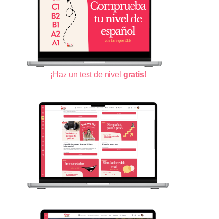
¡Haz un test de nivel
gratis
!