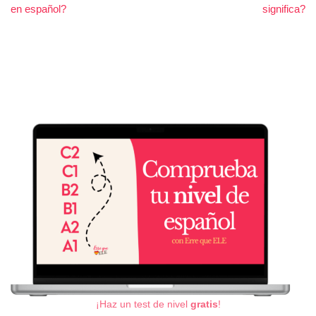
en español?
significa?
¡Haz un test de nivel
gratis
!