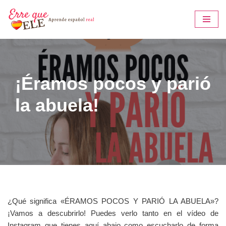
Saltar
al
contenido
¡Éramos pocos y parió
la abuela!
¿Qué significa «ÉRAMOS POCOS Y PARIÓ LA ABUELA»?
¡Vamos a descubrirlo! Puedes verlo tanto en el vídeo de
Instagram que tienes aquí abajo como escucharlo de forma