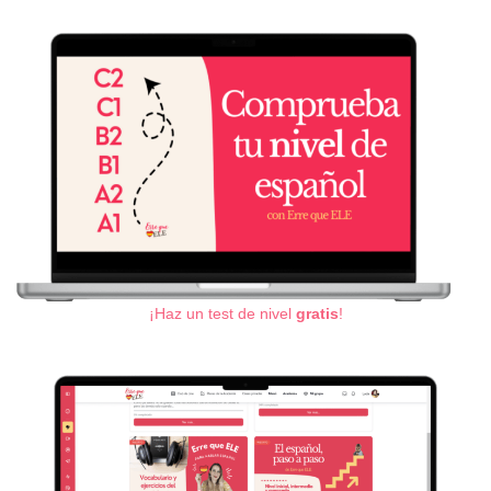
¡Haz un test de nivel
gratis
!