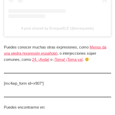
A post shared by ErrequeELE (@errequeele)
Puedes conocer muchas otras expresiones, como
Menos da
una piedra (expresión española)
, o interjecciones súper
comunes, como
24. ¡Anda!
o
¡Toma! ¡Toma ya!
.
[mc4wp_form id=»907″]
Puedes encontrarme en: