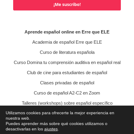
¡Me suscribo!
Aprende español online en Erre que ELE
Academia de español Erre que ELE
Curso de literatura española
Curso Domina tu comprensión auditiva en español real
Club de cine para estudiantes de español
Clases privadas de español
Curso de español A2-C2 en Zoom
Talleres (workshops) sobre español específico
Utilizamos cookies para ofrecerte la mejor experiencia en
Curso de conversación veraniego
nuestra web.
Puedes aprender más sobre qué cookies utilizamos o
Política de privacidad
Política de cookies
desactivarlas en los
ajustes
.
Condiciones de contratación
Aviso legal
Contacto