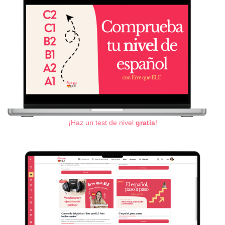
¡Haz un test de nivel
gratis
!