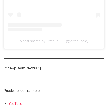
A post shared by ErrequeELE (@errequeele)
[mc4wp_form id=»907″]
Puedes encontrarme en:
YouTube