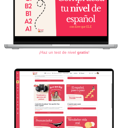
¡Haz un test de nivel
gratis
!