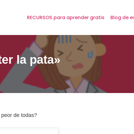
RECURSOS para aprender gratis
Blog de e
er la pata»
a peor de todas?