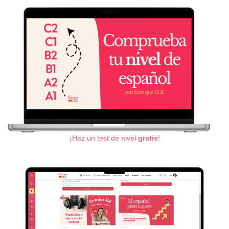
¡Haz un test de nivel
gratis
!