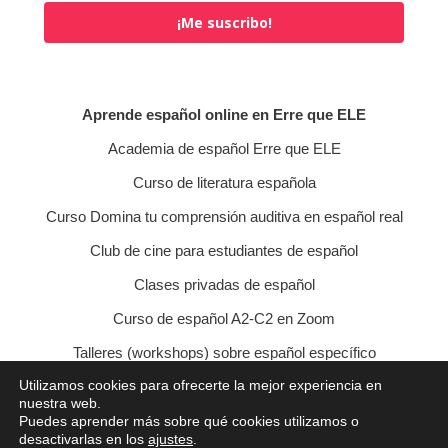
¡Me suscribo!
Aprende español online en Erre que ELE
Academia de español Erre que ELE
Curso de literatura española
Curso Domina tu comprensión auditiva en español real
Club de cine para estudiantes de español
Clases privadas de español
Curso de español A2-C2 en Zoom
Talleres (workshops) sobre español específico
Utilizamos cookies para ofrecerte la mejor experiencia en
Curso de conversación veraniego
nuestra web.
Puedes aprender más sobre qué cookies utilizamos o
Política de privacidad
Política de cookies
desactivarlas en los
ajustes
.