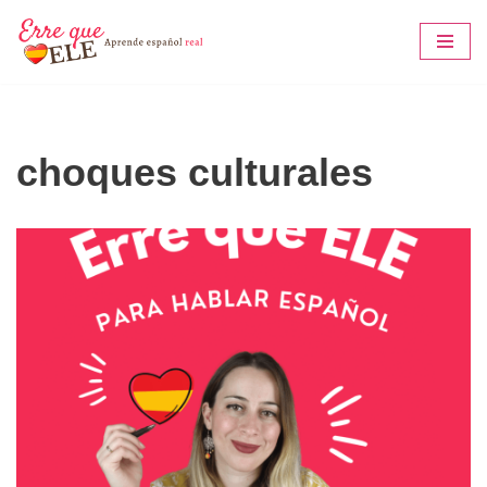
Saltar
al
contenido
choques culturales