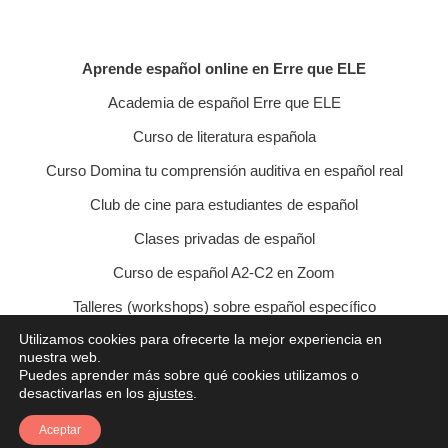
Aprende español online en Erre que ELE
Academia de español Erre que ELE
Curso de literatura española
Curso Domina tu comprensión auditiva en español real
Club de cine para estudiantes de español
Clases privadas de español
Curso de español A2-C2 en Zoom
Talleres (workshops) sobre español específico
Utilizamos cookies para ofrecerte la mejor experiencia en
Curso de conversación veraniego
nuestra web.
Puedes aprender más sobre qué cookies utilizamos o
Política de privacidad
Política de cookies
desactivarlas en los
ajustes
.
Condiciones de contratación
Aviso legal
Contacto
Aceptar
© 2021 Erre que ELE - Lucía