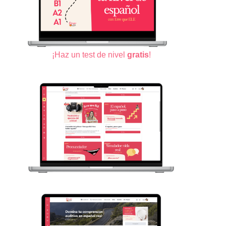
¡Haz un test de nivel
gratis
!