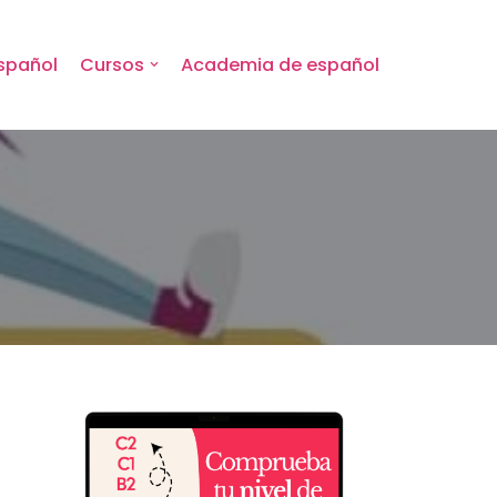
spañol
Cursos
Academia de español