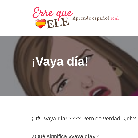
Saltar
al
contenido
¡Vaya día!
¡Uf! ¡Vaya día! ???? Pero de verdad, ¿eh?
¿Qué significa «vaya día»?