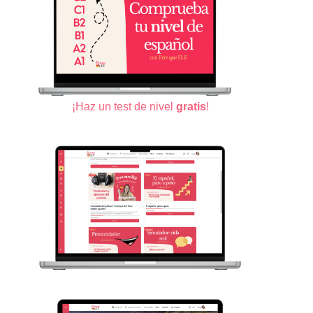
¡Haz un test de nivel
gratis
!