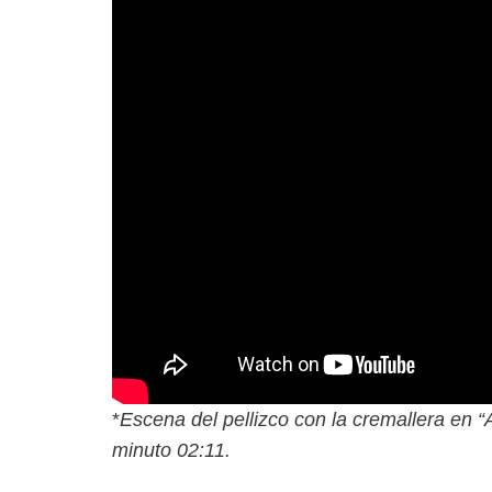
*
Escena del pellizco con la cremallera en “
minuto 02:11.