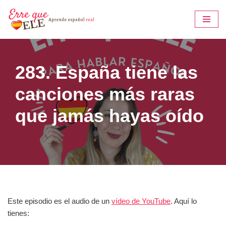
Saltar
al
contenido
283. España tiene las
canciones más raras
que jamás hayas oído
Este episodio es el audio de un
vídeo de YouTube
. Aquí lo
tienes: