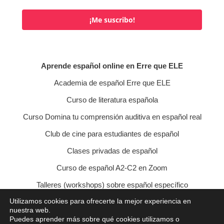
¡Me suscribo!
Aprende español online en Erre que ELE
Academia de español Erre que ELE
Curso de literatura española
Curso Domina tu comprensión auditiva en español real
Club de cine para estudiantes de español
Clases privadas de español
Curso de español A2-C2 en Zoom
Talleres (workshops) sobre español específico
Utilizamos cookies para ofrecerte la mejor experiencia en
Curso de conversación veraniego
nuestra web.
Puedes aprender más sobre qué cookies utilizamos o
Política de privacidad
Política de cookies