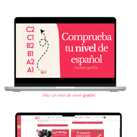
¡Haz un test de nivel
gratis
!